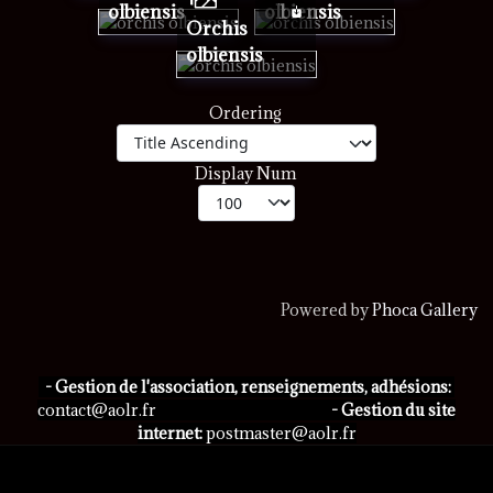
olbiensis
olbiensis
orchis
olbiensis
Ordering
Display Num
Powered by
Phoca Gallery
- Gestion de l'association, renseignements, adhésions:
contact@aolr.fr
- Gestion du site
internet:
postmaster@aolr.fr