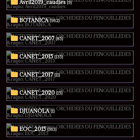
Avril2019_caudies
(9)
BOTANICA
(962)
CANET_2007
(85)
CANET_2015
(135)
CANET_2017
(11)
CANET_2020
(15)
DJUANOLA
(1)
EOC_2015
(363)