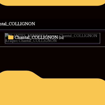
antal_COLLIGNON
Chantal_COLLIGNON
(14)