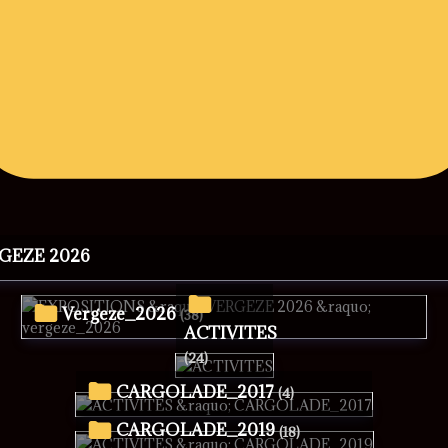
RGEZE 2026
vergeze_2026
(38)
ACTIVITES
(24)
CARGOLADE_2017
(4)
CARGOLADE_2019
(18)