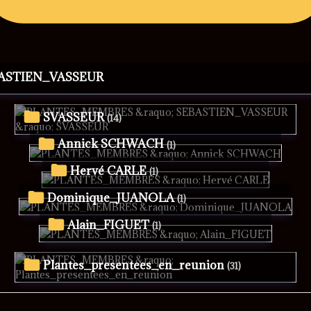
BASTIEN_VASSEUR
SVASSEUR
(14)
Annick SCHWACH
(1)
Hervé CARLE
(1)
Dominique_JUANOLA
(1)
Alain_FIGUET
(1)
Plantes_presentees_en_reunion
(31)