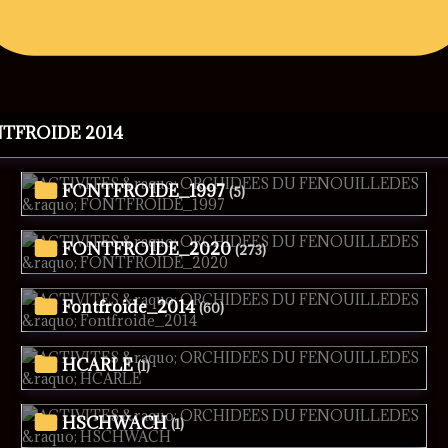
NTFROIDE 2014
FONTFROIDE_1997
(5)
FONTFROIDE_2020
(273)
Fontfroide_2014
(60)
HCARLE
(1)
HSCHWACH
(1)