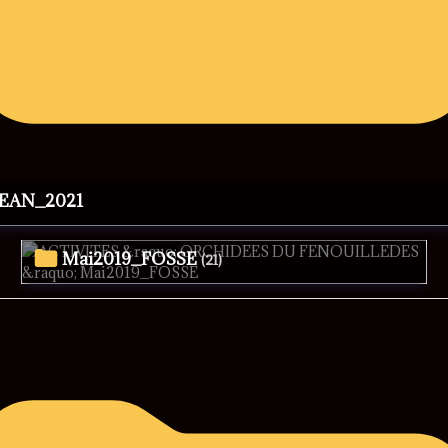
JEAN_2021
Mai2019_FOSSE
(21)