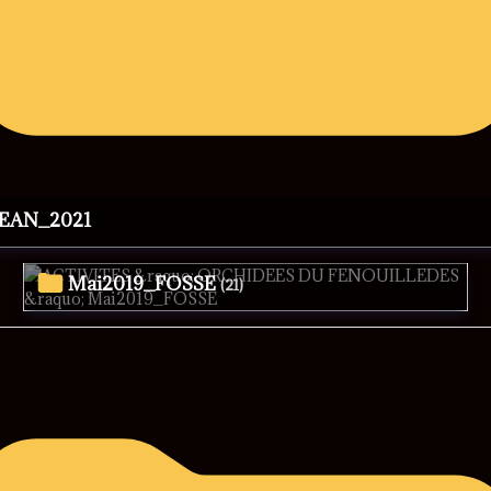
JEAN_2021
Mai2019_FOSSE
(21)