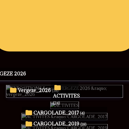
RGEZE 2026
vergeze_2026
(38)
ACTIVITES
(24)
CARGOLADE_2017
(4)
CARGOLADE_2019
(18)