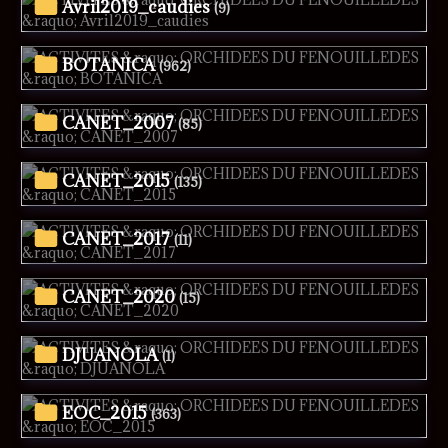
Avril2019_caudies
(9)
BOTANICA
(962)
CANET_2007
(85)
CANET_2015
(135)
CANET_2017
(11)
CANET_2020
(15)
DJUANOLA
(1)
EOC_2015
(363)