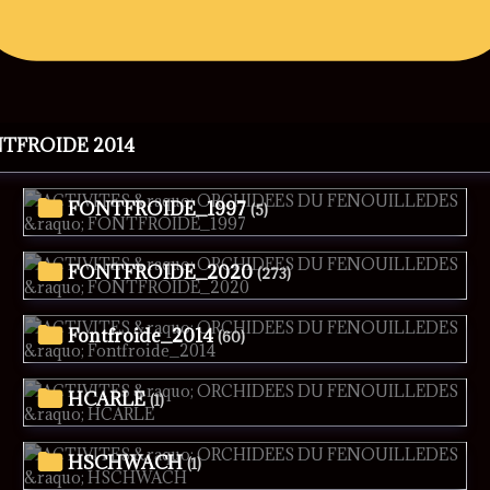
NTFROIDE 2014
FONTFROIDE_1997
(5)
FONTFROIDE_2020
(273)
Fontfroide_2014
(60)
HCARLE
(1)
HSCHWACH
(1)