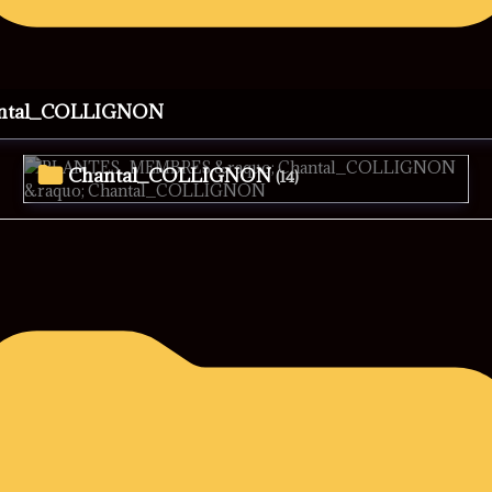
antal_COLLIGNON
Chantal_COLLIGNON
(14)