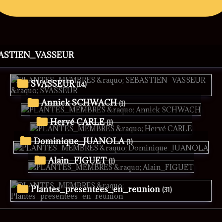
BASTIEN_VASSEUR
SVASSEUR
(14)
Annick SCHWACH
(1)
Hervé CARLE
(1)
Dominique_JUANOLA
(1)
Alain_FIGUET
(1)
Plantes_presentees_en_reunion
(31)