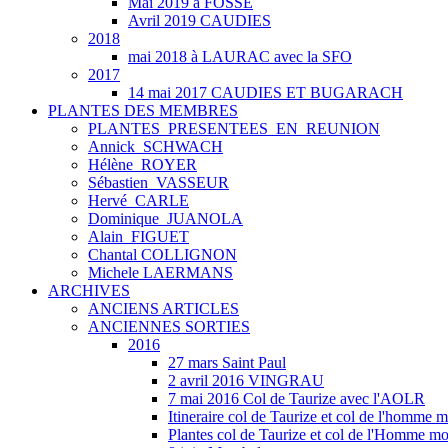
Mai 2019 à FOSSE
Avril 2019 CAUDIES
2018
mai 2018 à LAURAC avec la SFO
2017
14 mai 2017 CAUDIES ET BUGARACH
PLANTES DES MEMBRES
PLANTES_PRESENTEES_EN_REUNION
Annick_SCHWACH
Hélène_ROYER
Sébastien_VASSEUR
Hervé_CARLE
Dominique_JUANOLA
Alain_FIGUET
Chantal COLLIGNON
Michele LAERMANS
ARCHIVES
ANCIENS ARTICLES
ANCIENNES SORTIES
2016
27 mars Saint Paul
2 avril 2016 VINGRAU
7 mai 2016 Col de Taurize avec l'AOLR
Itineraire col de Taurize et col de l'homme m
Plantes col de Taurize et col de l'Homme mo