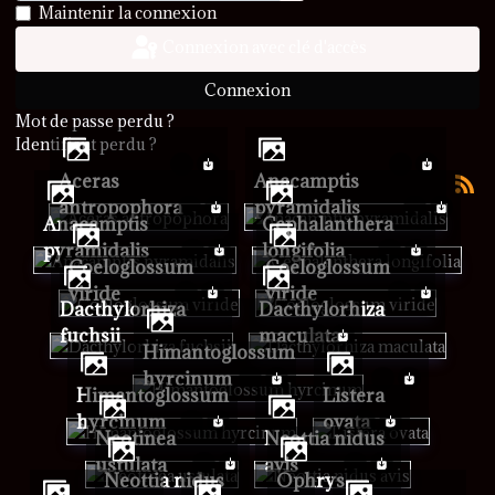
Afficher le mot de passe
Maintenir la connexion
Connexion avec clé d'accès
Connexion
Mot de passe perdu ?
Identifiant perdu ?
Aceras
Anacamptis
antropophora
pyramidalis
Anacamptis
Cephalanthera
pyramidalis
longifolia
Coeloglossum
Coeloglossum
viride
viride
Dacthylorhiza
Dacthylorhiza
fuchsii
maculata
Himantoglossum
hyrcinum
Himantoglossum
Listera
hyrcinum
ovata
Neotinea
Neottia nidus
ustulata
avis
Neottia nidus
Ophrys