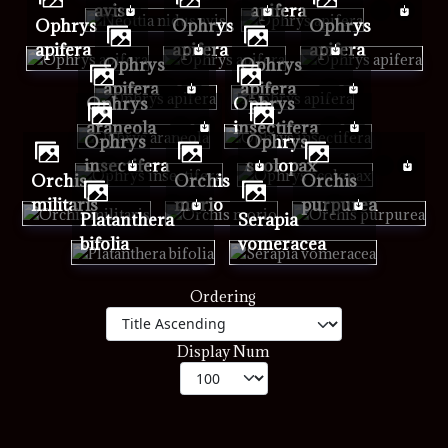
avis
apifera
Ophrys
Ophrys
Ophrys
apifera
apifera
apifera
Ophrys
Ophrys
apifera
apifera
Ophrys
Ophrys
araneola
insectifera
Ophrys
Ophrys
insectifera
scolopax
Orchis
Orchis
Orchis
militaris
morio
purpurea
Platanthera
Serapia
bifolia
vomeracea
Ordering
Display Num