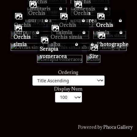
Orchis
orchis
militaris
olbiensis
Orchis
Orchis
purpurea
purpurea
Orchis
Orchis
Orchis
purpurea
simia
simia
Orchis
Orchis simia
simia
alba
Photographe
Serapia
vomeracea
Site
Ordering
Display Num
Powered by
Phoca Gallery