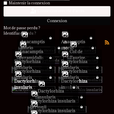
Afficher le mot de passe
Maintenir la connexion
Connexion avec clé d'accès
Connexion
Mot de passe perdu ?
Identifiant perdu ?
Anacamptis
Anacamptis
morio
morio
Anacamptis
Col de
pyramidalis
Taurize
Dactylorhiza
Dactylorhiza
insularis
insularis
Dactylorhiza
Dactylorhiza
insularis
insularis
Dactylorhiza
Dactylorhiza
insularis
insularis
Dactylorhiza
insularis
Dactylorhiza insularis
bertonii
Dactylorhiza insularis