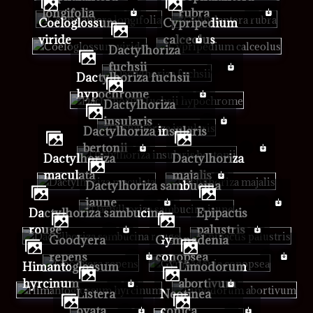
longifolia
rubra
Coeloglossum
Cypripedium
viride
calceolus
Dactylhoriza
fuchsii
Dactylhoriza fuchsii
hypochrome
Dactylhoriza
insularis
Dactylhoriza insularis
bertonii
Dactylhoriza
Dactylhoriza
maculata
majalis
Dactylhoriza sambucina
jaune
Dactylhoriza sambucina
Epipactis
rouge
palustris
Goodyera
Gymnadenia
repens
conopsea
Himantoglossum
Limodorum
hyrcinum
abortivum
Listera
Neotinea
ovata
conica