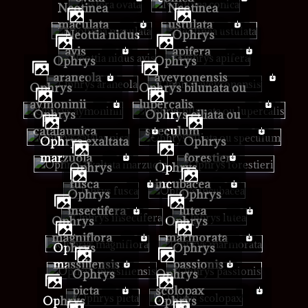
Neotinea
Neotinea
maculata
ustulata
Neottia nidus
Ophrys
avis
apifera
Ophrys
Ophrys
araneola
aveyronensis
Ophrys
Ophrys bilunata ou
aymoninii
lupercalis
Ophrys
Ophrys ciliata ou
catalaunica
speculum
Ophrys exaltata
Ophrys
marzuola
forestieri
Ophrys
Ophrys
fusca
incubacea
Ophrys
Ophrys
insectifera
lutea
Ophrys
Ophrys
magniflora
marmorata
Ophrys
Ophrys
massiliensis
passionis
Ophrys
Ophrys
picta
scolopax
Ophrys
Ophrys