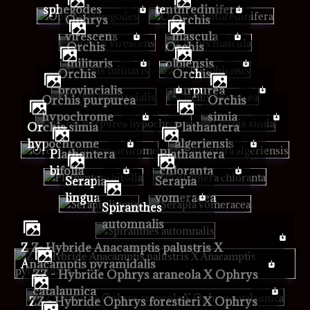
sphegodes
tenthredinifera
Ophrys
Orchis
virescens
mascula
Orchis
Orchis
militaris
olbiensis
Orchis
Orchis
provincialis
purpurea
Orchis purpurea
Orchis
hypochrome
simia
Orchis simia
Plathantera
hypochrome
algeriensis
Plathantera
Plathantera
bifolia
chloranta
Serapia
Serapia
lingua
vomeracea
Spiranthes
automnalis
Z Z- Hybride Anacamptis palustris X
Anacamptis pyramidalis
ZZ - Hybride Ophrys araneola X Ophrys
catalaunica
ZZ - Hybride Ophrys forestieri X Ophrys