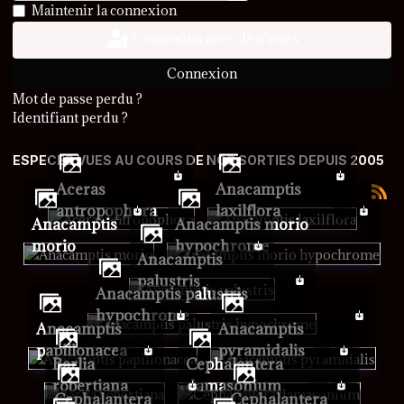
Afficher le mot de passe
Maintenir la connexion
Connexion avec clé d'accès
Connexion
Mot de passe perdu ?
Identifiant perdu ?
ESPECES VUES AU COURS DE NOS SORTIES DEPUIS 2005
Aceras
Anacamptis
antropophora
laxilflora
Anacamptis
Anacamptis morio
morio
hypochrome
Anacamptis
palustris
Anacamptis palustris
hypochrome
Anacamptis
Anacamptis
papillonacea
pyramidalis
Barlia
Cephalantera
robertiana
damasonium
Cephalantera
Cephalantera