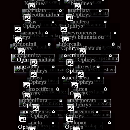
Neotinea
Neotinea
maculata
ustulata
Neottia nidus
Ophrys
avis
apifera
Ophrys
Ophrys
araneola
aveyronensis
Ophrys
Ophrys bilunata ou
aymoninii
lupercalis
Ophrys
Ophrys ciliata ou
catalaunica
speculum
Ophrys exaltata
Ophrys
marzuola
forestieri
Ophrys
Ophrys
fusca
incubacea
Ophrys
Ophrys
insectifera
lutea
Ophrys
Ophrys
magniflora
marmorata
Ophrys
Ophrys
massiliensis
passionis
Ophrys
Ophrys
picta
scolopax
Ophrys
Ophrys