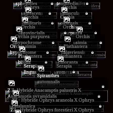
sphegodes
tenthredinifera
Ophrys
Orchis
virescens
mascula
Orchis
Orchis
militaris
olbiensis
Orchis
Orchis
provincialis
purpurea
Orchis purpurea
Orchis
hypochrome
simia
Orchis simia
Plathantera
hypochrome
algeriensis
Plathantera
Plathantera
bifolia
chloranta
Serapia
Serapia
lingua
vomeracea
Spiranthes
automnalis
Z Z- Hybride Anacamptis palustris X
Anacamptis pyramidalis
ZZ - Hybride Ophrys araneola X Ophrys
catalaunica
ZZ - Hybride Ophrys forestieri X Ophrys