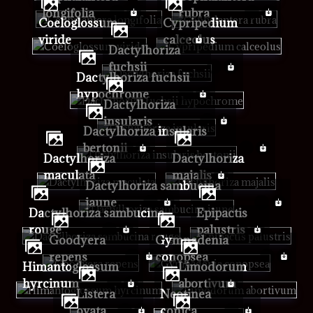
longifolia
rubra
Coeloglossum
Cypripedium
viride
calceolus
Dactylhoriza
fuchsii
Dactylhoriza fuchsii
hypochrome
Dactylhoriza
insularis
Dactylhoriza insularis
bertonii
Dactylhoriza
Dactylhoriza
maculata
majalis
Dactylhoriza sambucina
jaune
Dactylhoriza sambucina
Epipactis
rouge
palustris
Goodyera
Gymnadenia
repens
conopsea
Himantoglossum
Limodorum
hyrcinum
abortivum
Listera
Neotinea
ovata
conica