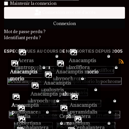
Afficher le mot de passe
Maintenir la connexion
Connexion avec clé d'accès
Connexion
Mot de passe perdu ?
Identifiant perdu ?
ESPECES VUES AU COURS DE NOS SORTIES DEPUIS 2005
Aceras
Anacamptis
antropophora
laxilflora
Anacamptis
Anacamptis morio
morio
hypochrome
Anacamptis
palustris
Anacamptis palustris
hypochrome
Anacamptis
Anacamptis
papillonacea
pyramidalis
Barlia
Cephalantera
robertiana
damasonium
Cephalantera
Cephalantera